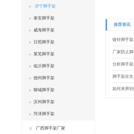
济宁脚手架
泰安脚手架
推荐资讯
威海脚手架
镀锌脚手架
日照脚手架
厂家防止脚
莱芜脚手架
分析脚手架
临沂脚手架
脚手架在生
德州脚手架
如何来辨别
聊城脚手架
滨州脚手架
菏泽脚手架
广西脚手架厂家